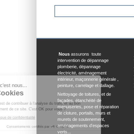
Nous
assurons toute
intervention de dépannage
plomberie, dépannage
Continuer sans accepter
électricité, aménagement
intérieur, maçonnerie générale ,
Bonjour c'est nous...
peinture, carrelage et dallage.
Les Cookies
Nettoyage de toitures, et de
façades. étanchéité de
Notre rôle est de contribuer à l'analyse du trafic et au bon
menuiseries, pose et réparation
fonctionnement de ce site. C'est OK pour vous ?
de cloture, portails, murs et
Lire la politique de confidentialité
murets de soutenement,
aménagements d'espaces
Consentements certifiés par
verts...